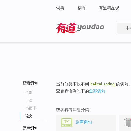
词典
翻译
有道精品课
中
有道 - 网易旗下搜索
双语例句
当前分类下找不到"
helical spring
"的例句
查看双语例句下的
全部例句
全部
口语
书面语
或者看看其他分类：
论文
原声例句
原声例句