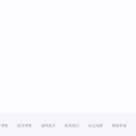
方博客
技术博客
诚聘英才
联系我们
站点地图
网络举报