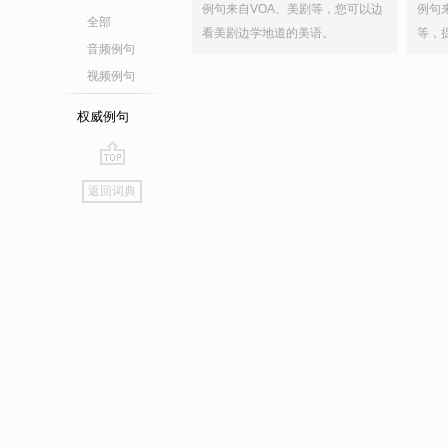
例句来自VOA、美剧等，您可以边
例句
全部
看美剧边学地道的美语。
等，
音频例句
视频例句
权威例句
go
返回词典
top