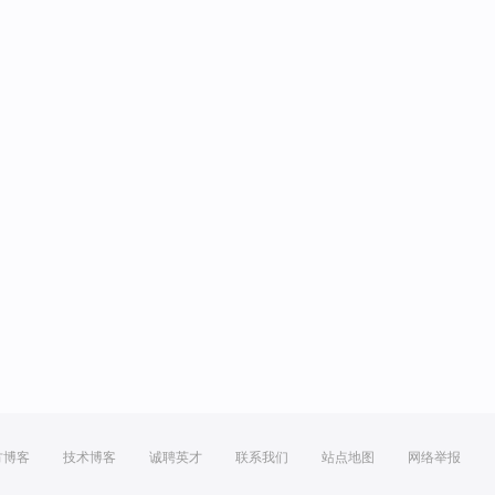
方博客
技术博客
诚聘英才
联系我们
站点地图
网络举报