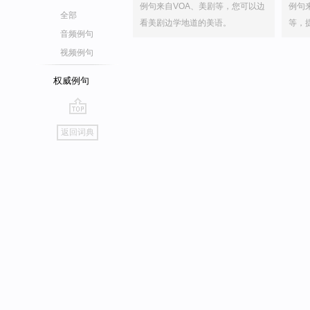
例句来自VOA、美剧等，您可以边
例句
全部
看美剧边学地道的美语。
等，
音频例句
视频例句
权威例句
go
返回词典
top