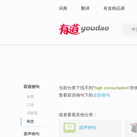
词典
翻译
有道精品课
中
有道 - 网易旗下搜索
双语例句
当前分类下找不到"
high consumption
"的
查看双语例句下的
全部例句
全部
口语
书面语
或者看看其他分类：
论文
原声例句
原声例句