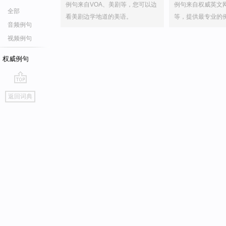
例句来自VOA、美剧等，您可以边
例句来自权威英文
全部
看美剧边学地道的美语。
等，提供最专业的
音频例句
视频例句
权威例句
go
返回词典
top