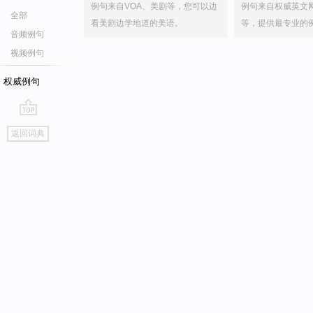
例句来自VOA、美剧等，您可以边
例句来自权威英文
全部
看美剧边学地道的美语。
等，提供最专业的
音频例句
视频例句
权威例句
go
返回词典
top