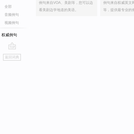
例句来自VOA、美剧等，您可以边
例句来自权威英文
全部
看美剧边学地道的美语。
等，提供最专业的
音频例句
视频例句
权威例句
go
返回词典
top