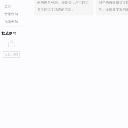
例句来自VOA、美剧等，您可以边
例句来自权威英文
全部
看美剧边学地道的美语。
等，提供最专业的
音频例句
视频例句
权威例句
go
返回词典
top