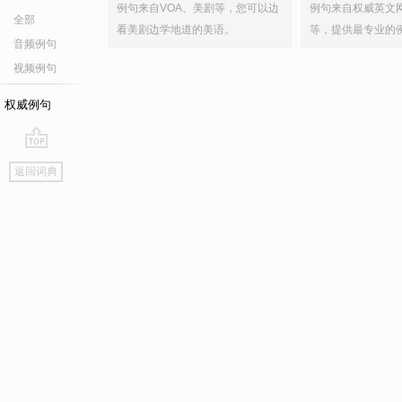
例句来自VOA、美剧等，您可以边
例句来自权威英文
全部
看美剧边学地道的美语。
等，提供最专业的
音频例句
视频例句
权威例句
go
返回词典
top