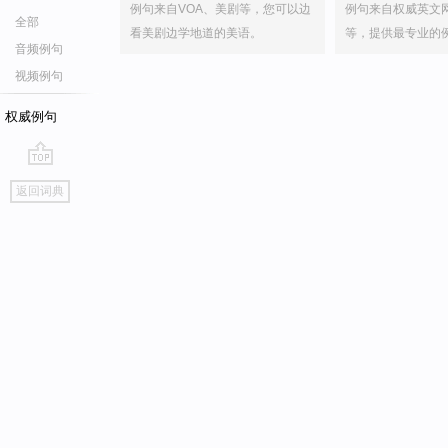
例句来自VOA、美剧等，您可以边
例句来自权威英文
全部
看美剧边学地道的美语。
等，提供最专业的
音频例句
视频例句
权威例句
go
返回词典
top