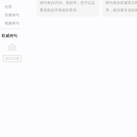
例句来自VOA、美剧等，您可以边
例句来自权威英文
全部
看美剧边学地道的美语。
等，提供最专业的
音频例句
视频例句
权威例句
go
返回词典
top