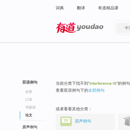
词典
翻译
有道精品课
中
有道 - 网易旗下搜索
双语例句
当前分类下找不到"
interference-fit
"的例
查看双语例句下的
全部例句
全部
口语
书面语
或者看看其他分类：
论文
原声例句
原声例句