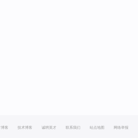
方博客
技术博客
诚聘英才
联系我们
站点地图
网络举报