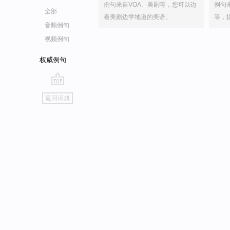
例句来自VOA、美剧等，您可以边
例句
全部
看美剧边学地道的美语。
等，
音频例句
视频例句
权威例句
go
返回词典
top