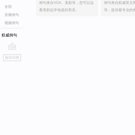
例句来自VOA、美剧等，您可以边
例句来自权威英文
全部
看美剧边学地道的美语。
等，提供最专业的
音频例句
视频例句
权威例句
go
返回词典
top