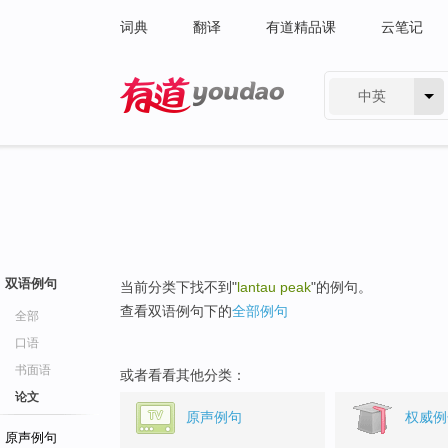
词典
翻译
有道精品课
云笔记
中英
有道 - 网易旗下搜索
双语例句
当前分类下找不到"
lantau peak
"的例句。
查看双语例句下的
全部例句
全部
口语
书面语
或者看看其他分类：
论文
原声例句
权威例
原声例句