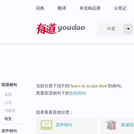
词典
翻译
有道精品课
云笔记
中英
有道 - 网易旗下搜索
双语例句
当前分类下找不到"
learn to scuba dive
"的例句。
查看双语例句下的
全部例句
全部
口语
书面语
或者看看其他分类：
论文
原声例句
权威例
原声例句