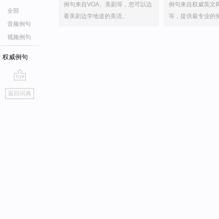
例句来自VOA、美剧等，您可以边
例句来自权威英文
全部
看美剧边学地道的美语。
等，提供最专业的
音频例句
视频例句
权威例句
go
返回词典
top