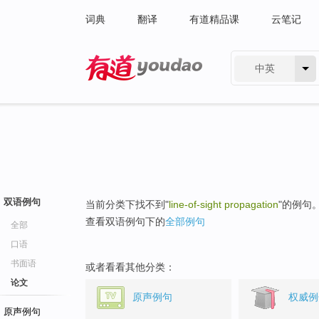
词典
翻译
有道精品课
云笔记
中英
有道 - 网易旗下搜索
双语例句
当前分类下找不到"
line-of-sight propagation
"的例句
查看双语例句下的
全部例句
全部
口语
书面语
或者看看其他分类：
论文
原声例句
权威例
原声例句