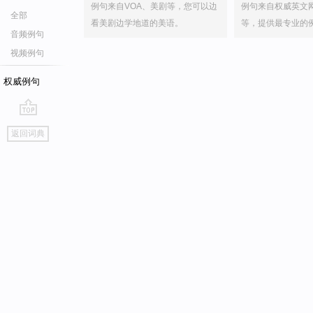
例句来自VOA、美剧等，您可以边
例句来自权威英文
全部
看美剧边学地道的美语。
等，提供最专业的
音频例句
视频例句
权威例句
go
返回词典
top