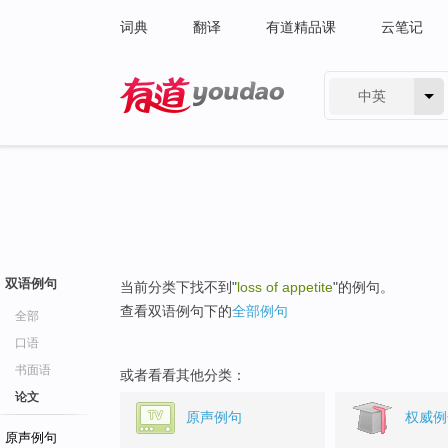
词典
翻译
有道精品课
云笔记
中英
有道 - 网易旗下搜索
双语例句
当前分类下找不到"
loss of appetite
"的例句。
查看双语例句下的
全部例句
全部
口语
书面语
或者看看其他分类：
论文
原声例句
权威例
原声例句