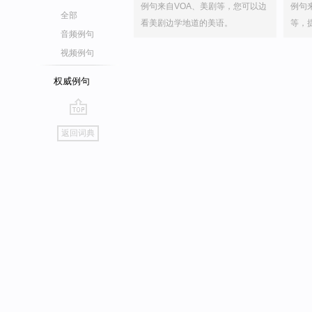
例句来自VOA、美剧等，您可以边
例句
全部
看美剧边学地道的美语。
等，
音频例句
视频例句
权威例句
go
返回词典
top