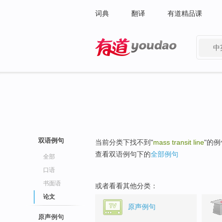
词典
翻译
有道精品课
中
有道 - 网易旗下搜索
双语例句
当前分类下找不到"
mass transit line
"的
查看双语例句下的
全部例句
全部
口语
书面语
或者看看其他分类：
论文
原声例句
原声例句