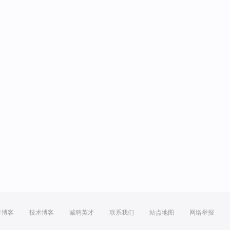
方博客
技术博客
诚聘英才
联系我们
站点地图
网络举报