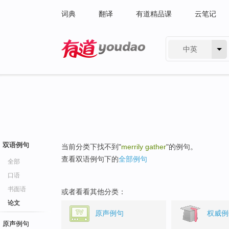
词典
翻译
有道精品课
云笔记
中英
有道 - 网易旗下搜索
双语例句
当前分类下找不到"
merrily gather
"的例句。
查看双语例句下的
全部例句
全部
口语
书面语
或者看看其他分类：
论文
原声例句
权威例
原声例句