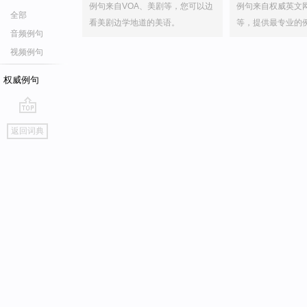
例句来自VOA、美剧等，您可以边
例句来自权威英文
全部
看美剧边学地道的美语。
等，提供最专业的
音频例句
视频例句
权威例句
go
返回词典
top