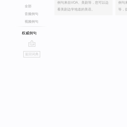
例句来自VOA、美剧等，您可以边
例句
全部
看美剧边学地道的美语。
等，
音频例句
视频例句
权威例句
go
返回词典
top