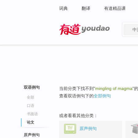
词典
翻译
有道精品课
中
有道 - 网易旗下搜索
双语例句
当前分类下找不到"
mingling of magma
"
查看双语例句下的
全部例句
全部
口语
书面语
或者看看其他分类：
论文
原声例句
原声例句