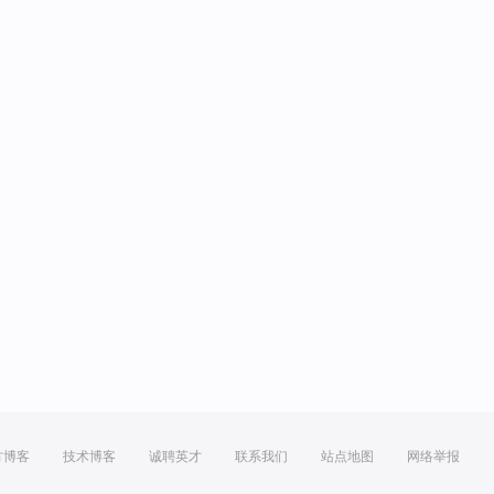
方博客
技术博客
诚聘英才
联系我们
站点地图
网络举报