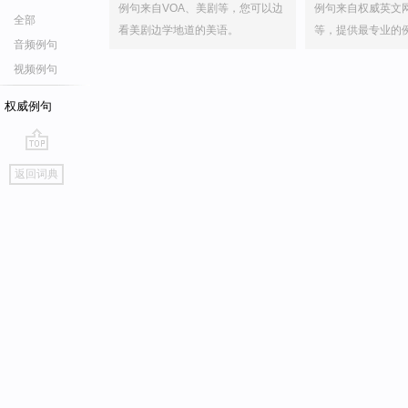
例句来自VOA、美剧等，您可以边
例句来自权威英文
全部
看美剧边学地道的美语。
等，提供最专业的
音频例句
视频例句
权威例句
go
返回词典
top