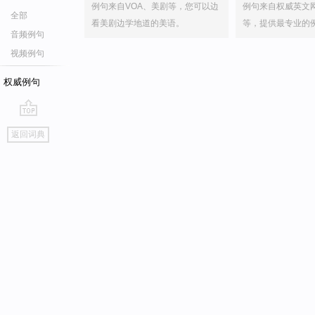
例句来自VOA、美剧等，您可以边
例句来自权威英文
全部
看美剧边学地道的美语。
等，提供最专业的
音频例句
视频例句
权威例句
go
返回词典
top