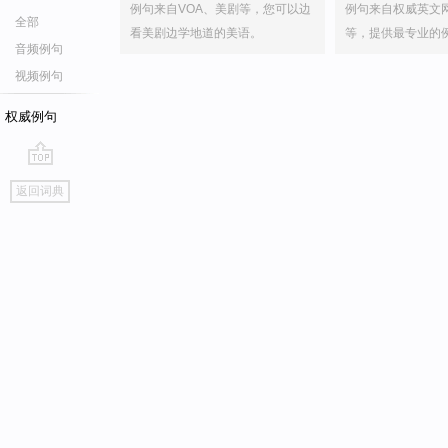
例句来自VOA、美剧等，您可以边
例句来自权威英文
全部
看美剧边学地道的美语。
等，提供最专业的
音频例句
视频例句
权威例句
go
返回词典
top