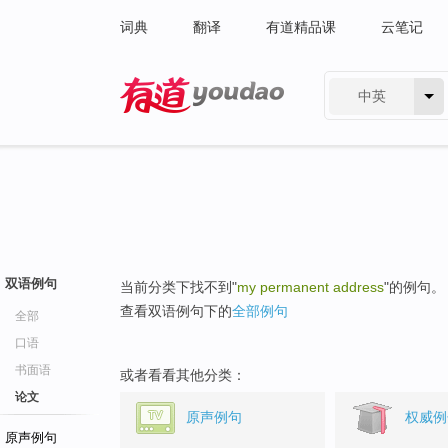
词典
翻译
有道精品课
云笔记
中英
有道 - 网易旗下搜索
双语例句
当前分类下找不到"
my permanent address
"的例句。
查看双语例句下的
全部例句
全部
口语
书面语
或者看看其他分类：
论文
原声例句
权威例
原声例句