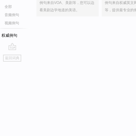
例句来自VOA、美剧等，您可以边
例句来自权威英文
全部
看美剧边学地道的美语。
等，提供最专业的
音频例句
视频例句
权威例句
go
返回词典
top