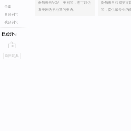
例句来自VOA、美剧等，您可以边
例句来自权威英文
全部
看美剧边学地道的美语。
等，提供最专业的
音频例句
视频例句
权威例句
go
返回词典
top