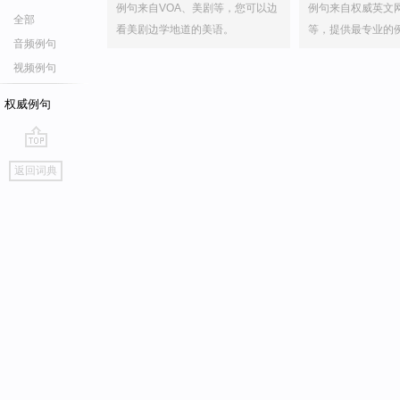
例句来自VOA、美剧等，您可以边
例句来自权威英文
全部
看美剧边学地道的美语。
等，提供最专业的
音频例句
视频例句
权威例句
go
返回词典
top