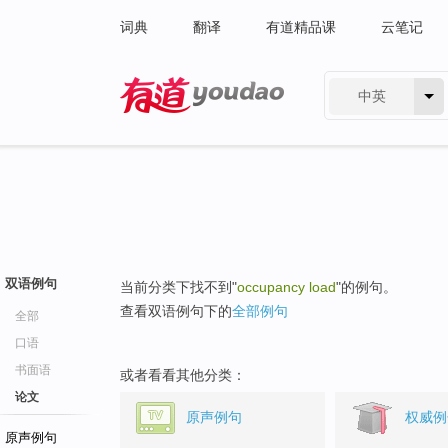
词典
翻译
有道精品课
云笔记
中英
有道 - 网易旗下搜索
双语例句
当前分类下找不到"
occupancy load
"的例句。
查看双语例句下的
全部例句
全部
口语
书面语
或者看看其他分类：
论文
原声例句
权威例
原声例句