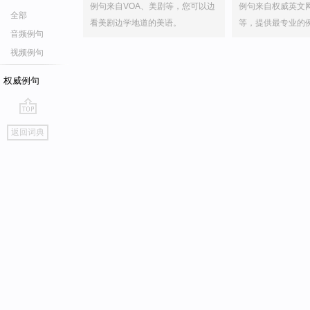
例句来自VOA、美剧等，您可以边
例句来自权威英文
全部
看美剧边学地道的美语。
等，提供最专业的
音频例句
视频例句
权威例句
go
返回词典
top