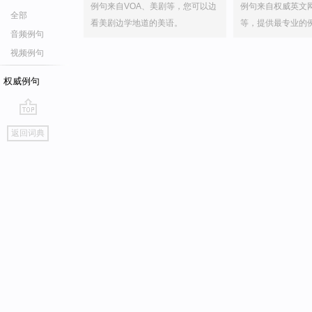
例句来自VOA、美剧等，您可以边
例句来自权威英文
全部
看美剧边学地道的美语。
等，提供最专业的
音频例句
视频例句
权威例句
go
返回词典
top