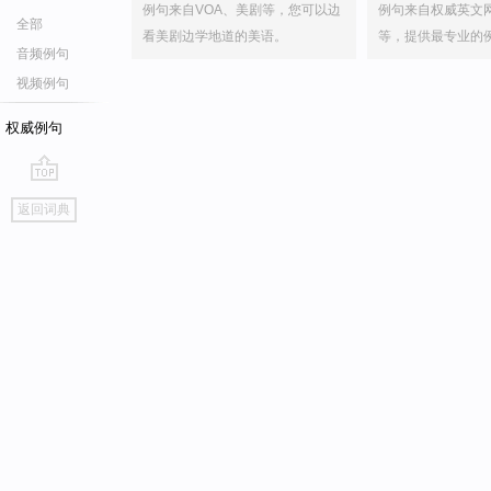
例句来自VOA、美剧等，您可以边
例句来自权威英文
全部
看美剧边学地道的美语。
等，提供最专业的
音频例句
视频例句
权威例句
go
返回词典
top