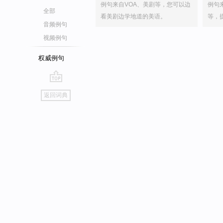
例句来自VOA、美剧等，您可以边
例句
全部
看美剧边学地道的美语。
等，
音频例句
视频例句
权威例句
go
返回词典
top