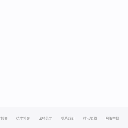
方博客
技术博客
诚聘英才
联系我们
站点地图
网络举报