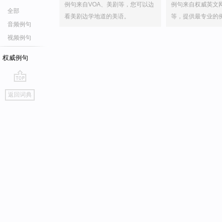
例句来自VOA、美剧等，您可以边
例句来自权威英文
全部
看美剧边学地道的美语。
等，提供最专业的
音频例句
视频例句
权威例句
go
返回词典
top