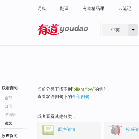
词典
翻译
有道精品课
云笔记
中英
有道 - 网易旗下搜索
双语例句
当前分类下找不到"
pliant flow
"的例句。
查看双语例句下的
全部例句
全部
口语
书面语
或者看看其他分类：
论文
原声例句
权威例
原声例句