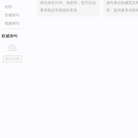
例句来自VOA、美剧等，您可以边
例句来自权威英文
全部
看美剧边学地道的美语。
等，提供最专业的
音频例句
视频例句
权威例句
go
返回词典
top