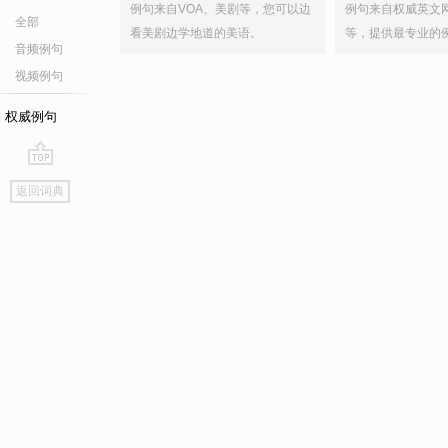
例句来自VOA、美剧等，您可以边
例句来自权威英文
全部
看美剧边学地道的美语。
等，提供最专业的
音频例句
视频例句
权威例句
go
返回词典
top