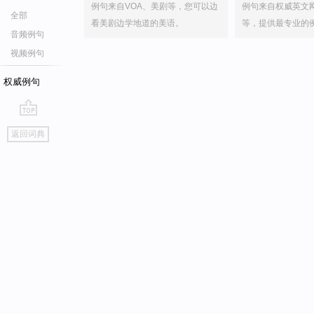
例句来自VOA、美剧等，您可以边
例句来自权威英文
全部
看美剧边学地道的美语。
等，提供最专业的
音频例句
视频例句
权威例句
go
返回词典
top