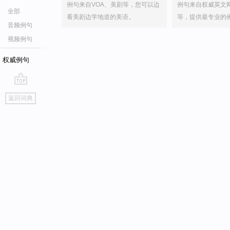
例句来自VOA、美剧等，您可以边
例句来自权威英文
全部
看美剧边学地道的美语。
等，提供最专业的
音频例句
视频例句
权威例句
go
返回词典
top