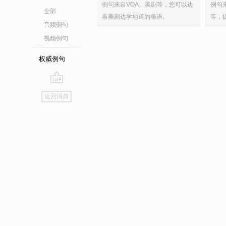
例句来自VOA、美剧等，您可以边
例句
全部
看美剧边学地道的美语。
等，
音频例句
视频例句
权威例句
go
返回词典
top