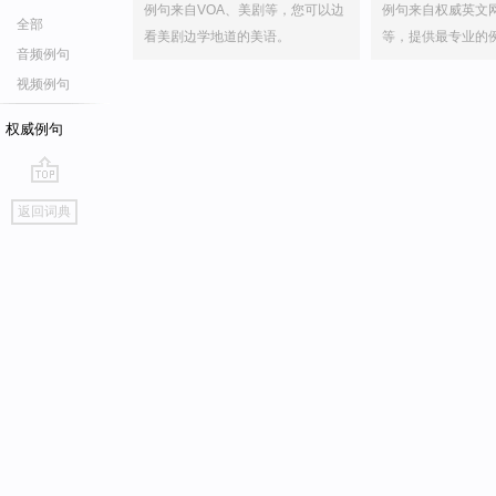
例句来自VOA、美剧等，您可以边
例句来自权威英文
全部
看美剧边学地道的美语。
等，提供最专业的
音频例句
视频例句
权威例句
go
返回词典
top