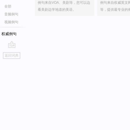
例句来自VOA、美剧等，您可以边
例句来自权威英文
全部
看美剧边学地道的美语。
等，提供最专业的
音频例句
视频例句
权威例句
go
返回词典
top