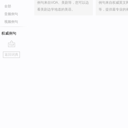
例句来自VOA、美剧等，您可以边
例句来自权威英文
全部
看美剧边学地道的美语。
等，提供最专业的
音频例句
视频例句
权威例句
go
返回词典
top