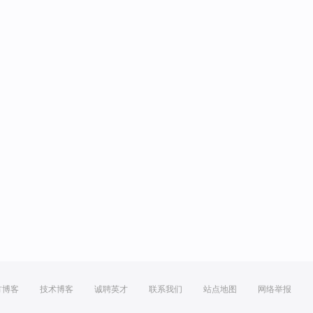
方博客
技术博客
诚聘英才
联系我们
站点地图
网络举报