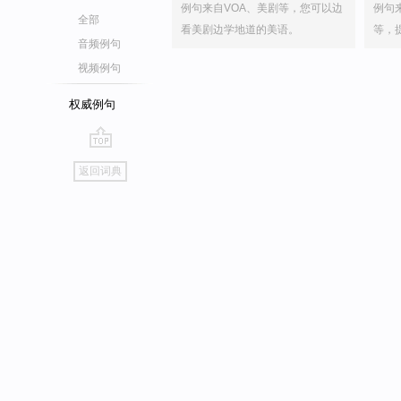
例句来自VOA、美剧等，您可以边
例句
全部
看美剧边学地道的美语。
等，
音频例句
视频例句
权威例句
go
返回词典
top