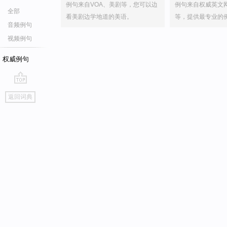
例句来自VOA、美剧等，您可以边
例句来自权威英文
全部
看美剧边学地道的美语。
等，提供最专业的
音频例句
视频例句
权威例句
go
返回词典
top