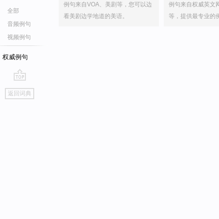
例句来自VOA、美剧等，您可以边
例句来自权威英文
全部
看美剧边学地道的美语。
等，提供最专业的
音频例句
视频例句
权威例句
go
返回词典
top