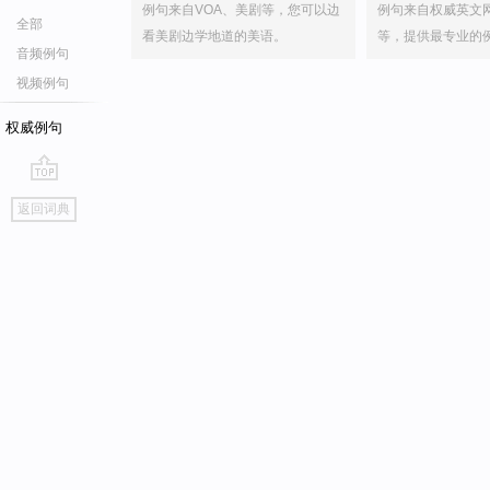
例句来自VOA、美剧等，您可以边
例句来自权威英文
全部
看美剧边学地道的美语。
等，提供最专业的
音频例句
视频例句
权威例句
go
返回词典
top