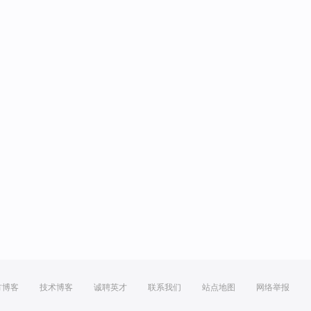
方博客
技术博客
诚聘英才
联系我们
站点地图
网络举报