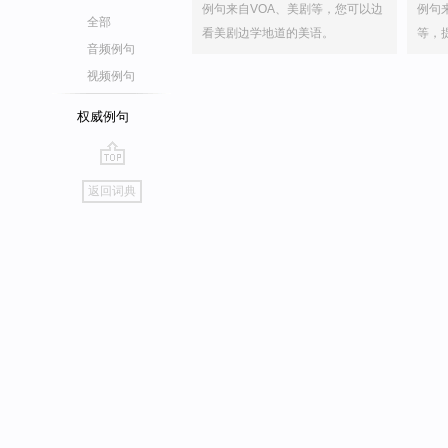
例句来自VOA、美剧等，您可以边
例句
全部
看美剧边学地道的美语。
等，
音频例句
视频例句
权威例句
go
返回词典
top