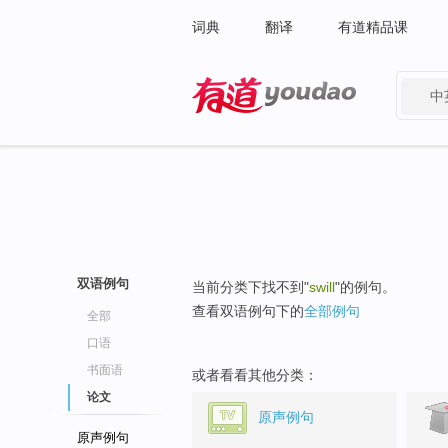
词典
翻译
有道精品课
中
有道 - 网易旗下搜索
双语例句
当前分类下找不到"
swill
"的例句。
查看双语例句下的
全部例句
全部
口语
书面语
或者看看其他分类：
论文
原声例句
原声例句