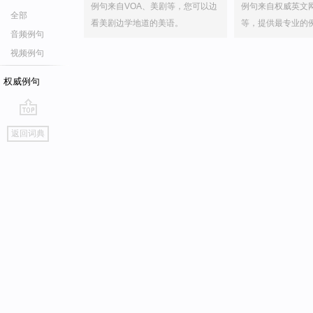
例句来自VOA、美剧等，您可以边
例句来自权威英文
全部
看美剧边学地道的美语。
等，提供最专业的
音频例句
视频例句
权威例句
go
返回词典
top