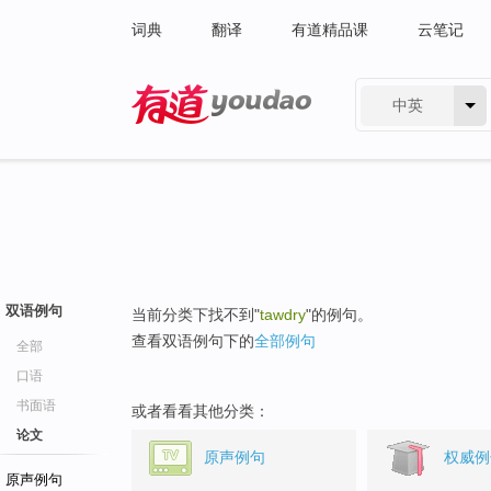
词典
翻译
有道精品课
云笔记
中英
有道 - 网易旗下搜索
双语例句
当前分类下找不到"
tawdry
"的例句。
查看双语例句下的
全部例句
全部
口语
书面语
或者看看其他分类：
论文
原声例句
权威例
原声例句