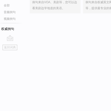
例句来自VOA、美剧等，您可以边
例句来自权威英文
全部
看美剧边学地道的美语。
等，提供最专业的
音频例句
视频例句
权威例句
go
返回词典
top