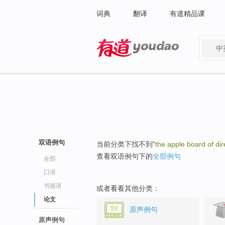
词典
翻译
有道精品课
中
有道 - 网易旗下搜索
双语例句
当前分类下找不到"
the apple board of dir
查看双语例句下的
全部例句
全部
口语
书面语
或者看看其他分类：
论文
原声例句
原声例句