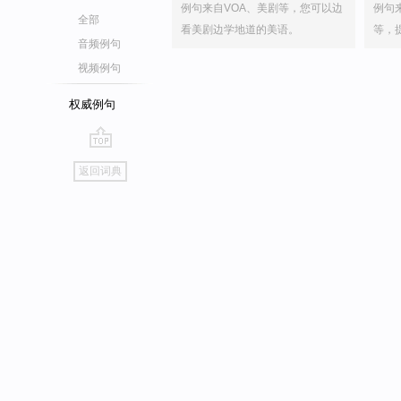
例句来自VOA、美剧等，您可以边
例句
全部
看美剧边学地道的美语。
等，
音频例句
视频例句
权威例句
go
返回词典
top