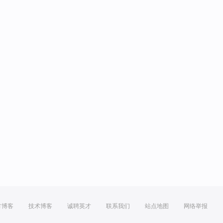
方博客
技术博客
诚聘英才
联系我们
站点地图
网络举报