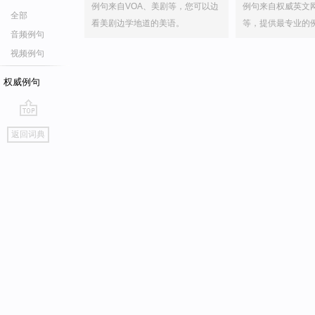
例句来自VOA、美剧等，您可以边
例句来自权威英文
全部
看美剧边学地道的美语。
等，提供最专业的
音频例句
视频例句
权威例句
go
返回词典
top