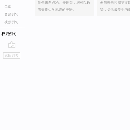
例句来自VOA、美剧等，您可以边
例句来自权威英文
全部
看美剧边学地道的美语。
等，提供最专业的
音频例句
视频例句
权威例句
go
返回词典
top