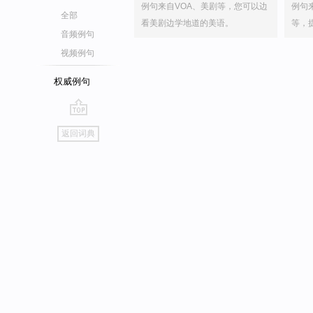
例句来自VOA、美剧等，您可以边
例句
全部
看美剧边学地道的美语。
等，
音频例句
视频例句
权威例句
go
返回词典
top