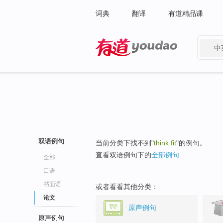
词典
翻译
有道精品课
中
有道 - 网易旗下搜索
双语例句
当前分类下找不到"
think fit
"的例句。
查看双语例句下的
全部例句
全部
口语
书面语
或者看看其他分类：
论文
原声例句
原声例句