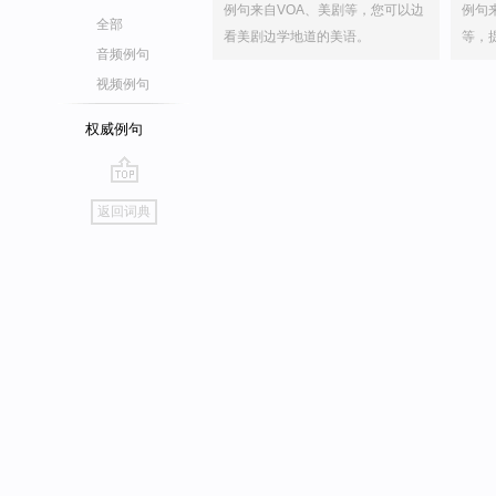
例句来自VOA、美剧等，您可以边
例句
全部
看美剧边学地道的美语。
等，
音频例句
视频例句
权威例句
go
返回词典
top