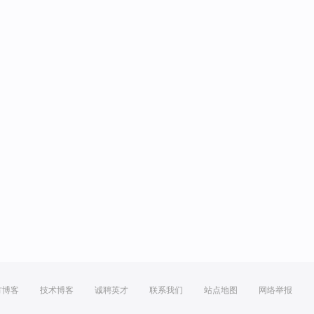
方博客
技术博客
诚聘英才
联系我们
站点地图
网络举报