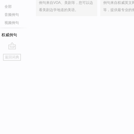
例句来自VOA、美剧等，您可以边
例句来自权威英文
全部
看美剧边学地道的美语。
等，提供最专业的
音频例句
视频例句
权威例句
go
返回词典
top