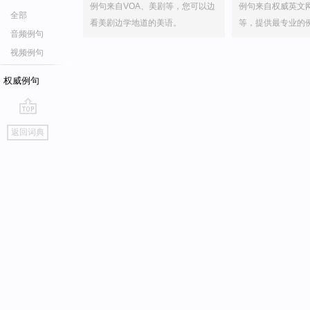
例句来自VOA、美剧等，您可以边
例句来自权威英文
全部
看美剧边学地道的美语。
等，提供最专业的
音频例句
视频例句
权威例句
go
返回词典
top